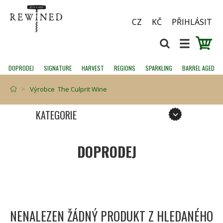
CZ
KČ
PŘIHLÁSIT
DOPRODEJ
SIGNATURE
HARVEST
REGIONS
SPARKLING
BARREL AGED
Výrobce The Culprit Wine
KATEGORIE
DOPRODEJ
NENALEZEN ŽÁDNÝ PRODUKT Z HLEDANÉHO