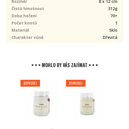
Rozměr
8 x 12 cm
Čistá hmotnost
312g
Doba hoření
70+
Počet knotů
1
Materiál
Sklo
Charakter vůně
Dřevitá
• • • MOHLO BY VÁS ZAJÍMAT • • •
DOPRODEJ
DOPRODEJ