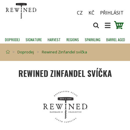
CZ
KČ
PŘIHLÁSIT
DOPRODEJ
SIGNATURE
HARVEST
REGIONS
SPARKLING
BARREL AGED
Doprodej
Rewined Zinfandel svíčka
REWINED ZINFANDEL SVÍČKA