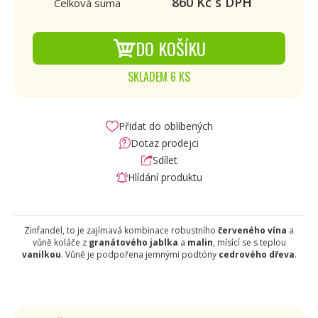
860
Kč s DPH
Celková suma
DO KOŠÍKU
SKLADEM 6 KS
Přidat do oblíbených
Dotaz prodejci
Sdílet
Hlídání produktu
Zinfandel, to je zajímavá kombinace robustního
červeného vína
a
vůně koláče z
granátového jablka
a
malin
, mísící se s teplou
vanilkou
. Vůně je podpořena jemnými podtóny
cedrového dřeva
.