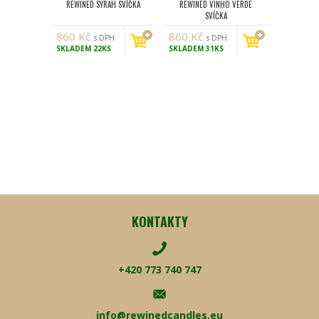
REWINED SYRAH SVÍČKA
REWINED VINHO VERDE
SVÍČKA
860
Kč
860
Kč
s DPH
s DPH
SKLADEM
22KS
SKLADEM
31KS
KONTAKTY
+420 773 740 747
info@rewinedcandles.eu