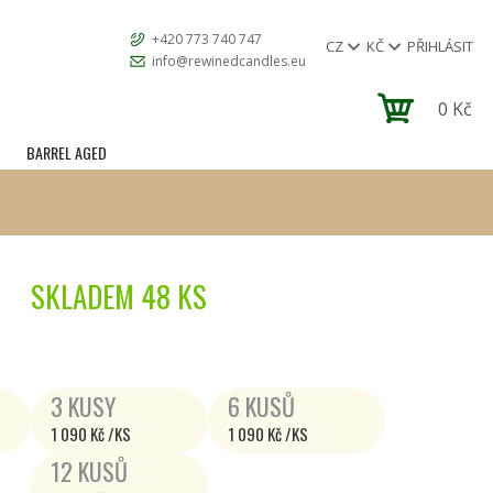
+420 773 740 747
CZ
KČ
PŘIHLÁSIT
info@rewinedcandles.eu
0
Kč
BARREL AGED
SKLADEM
48 KS
3 KUSY
6 KUSŮ
1 090 Kč /KS
1 090 Kč /KS
12 KUSŮ