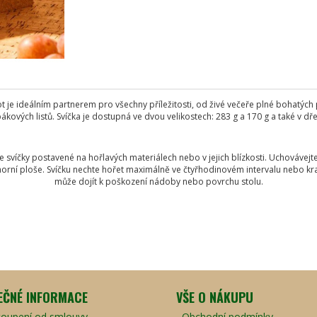
e ideálním partnerem pro všechny příležitosti, od živé večeře plné bohatých p
kových listů. Svíčka je dostupná ve dvou velikostech: 283 g a 170 g a také v dř
e svíčky postavené na hořlavých materiálech nebo v jejich blízkosti. Uchovávej
horní ploše. Svíčku nechte hořet maximálně ve čtyřhodinovém intervalu nebo krat
může dojít k poškození nádoby nebo povrchu stolu.
EČNÉ INFORMACE
VŠE O NÁKUPU
oupení od smlouvy
Obchodní podmínky