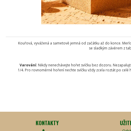
Kouřová, vyvážená a sametově jemná od začátku až do konce. Merlot j
se sladkým závěrem z tabá
Varování
: Nikdy nenechávejte hořet svíčku bez dozoru. Nezapalujt
1/4. Pro rovnoměrné hoření nechte svíčku vždy zcela roztát po celé 
KONTAKTY
UŽIT
Odst