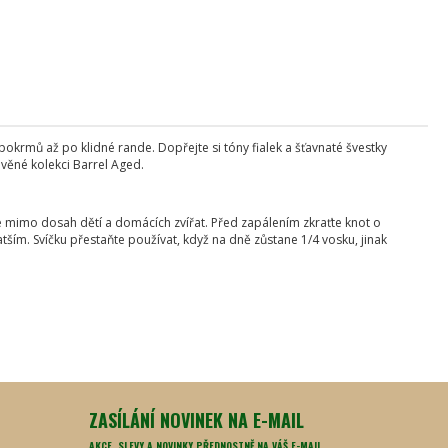
okrmů až po klidné rande. Dopřejte si tóny fialek a šťavnaté švestky
evěné kolekci Barrel Aged.
te mimo dosah dětí a domácích zvířat. Před zapálením zkraťte knot o
ším. Svíčku přestaňte používat, když na dně zůstane 1/4 vosku, jinak
ZASÍLÁNÍ NOVINEK NA E-MAIL
AKCE, SLEVY A NOVINKY PŘEDNOSTNĚ NA VÁŠ E-MAIL