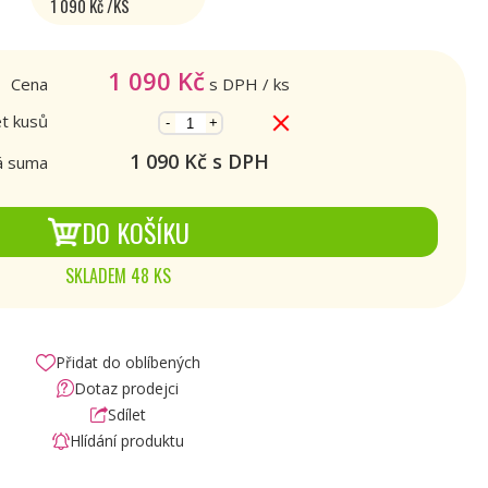
1 090 Kč /KS
1 090
Kč
Cena
s DPH
/ ks
t kusů
-
+
1 090
Kč s DPH
á suma
DO KOŠÍKU
SKLADEM 48 KS
Přidat do oblíbených
Dotaz prodejci
Sdílet
Hlídání produktu