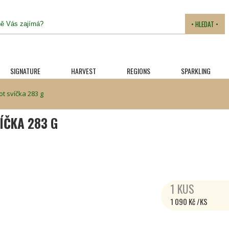
• HLEDAT •
SIGNATURE
HARVEST
REGIONS
SPARKLING
t svíčka 283 g
ÍČKA 283 G
1 KUS
1 090 Kč /KS