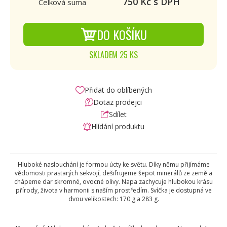
750
Kč s DPH
Celková suma
DO KOŠÍKU
SKLADEM 25 KS
Přidat do oblíbených
Dotaz prodejci
Sdílet
Hlídání produktu
Hluboké naslouchání je formou úcty ke světu. Díky němu přijímáme
vědomosti prastarých sekvojí, dešifrujeme šepot minerálů ze země a
chápeme dar skromné, ovocné olivy. Napa zachycuje hlubokou krásu
přírody, života v harmonii s naším prostředím. Svíčka je dostupná ve
dvou velikostech: 170 g a 283 g.