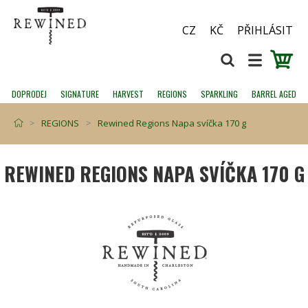
CZ
KČ
PŘIHLÁSIT
DOPRODEJ
SIGNATURE
HARVEST
REGIONS
SPARKLING
BARREL AGED
REGIONS
Rewined Regions Napa svíčka 170 g
REWINED REGIONS NAPA SVÍČKA 170 G