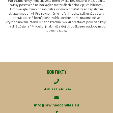
Varování
: Nikdy nenechávejte hořet svíčku bez dozoru. Nezapalujte
svíčky postavené na hořlavých materiálech nebo v jejich blízkosti.
Uchovávejte mimo dosah dětí a domácích zvířat. Před zapálením
zkraťte knot o 1/4. Pro rovnoměrné hoření nechte svíčku vždy zcela
roztát po celé horní ploše. Svíčku nechte hořet maximálně ve
čtyřhodinovém intervalu nebo kratším. Svíčku přestaňte používat, když
na dně zůstane 1/4 vosku, jinak může dojít k poškození nádoby nebo
povrchu stolu.
KONTAKTY
+420 773 740 747
info@rewinedcandles.eu