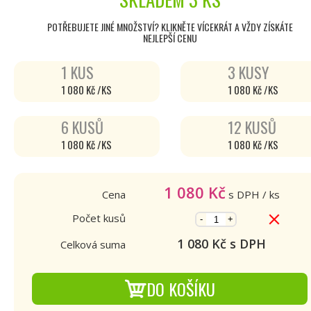
POTŘEBUJETE JINÉ MNOŽSTVÍ? KLIKNĚTE VÍCEKRÁT A VŽDY ZÍSKÁTE
NEJLEPŠÍ CENU
1 KUS
3 KUSY
1 080 Kč /KS
1 080 Kč /KS
6 KUSŮ
12 KUSŮ
1 080 Kč /KS
1 080 Kč /KS
1 080
Kč
Cena
s DPH
/ ks
Počet kusů
-
+
1 080
Kč s DPH
Celková suma
DO KOŠÍKU