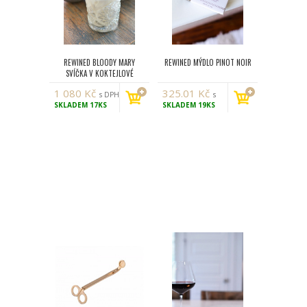
REWINED BLOODY MARY
REWINED MÝDLO PINOT NOIR
SVÍČKA V KOKTEJLOVÉ
SKLENICI 255 G
1 080
Kč
325.01
Kč
s DPH
s
SKLADEM
17KS
SKLADEM
19KS
DPH