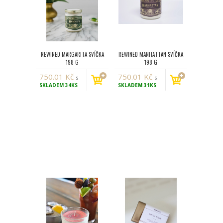
REWINED MARGARITA SVÍČKA
REWINED MANHATTAN SVÍČKA
198 G
198 G
750.01
Kč
750.01
Kč
s
s
SKLADEM
34KS
SKLADEM
31KS
DPH
DPH