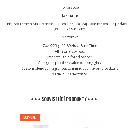
horká voda
Jak na to
Připravujeme rovnou v hrníčku, podobně jako čaj. Uvaříme vodu a přidáv
jednotlivé suroviny.
Na zdraví!
7oz /225 g, 60-80 Hour Burn Time
All natural soy wax
Intricate, gold foiled topper
Vintage inspired reusable drinking glass
Custom blended fragrances to mimic your favorite cocktails
Made in Charleston SC
• • • SOUVISEJÍCÍ PRODUKTY • • •
DOPRODEJ