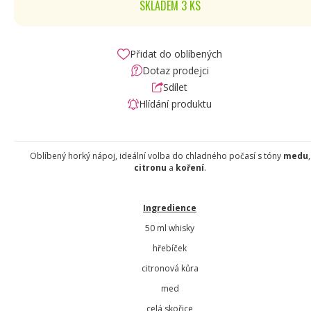
SKLADEM 3 KS
Přidat do oblíbených
Dotaz prodejci
Sdílet
Hlídání produktu
Oblíbený horký nápoj, ideální volba do chladného počasí s tóny
medu
,
citronu
a
koření
.
Ingredience
50 ml whisky
hřebíček
citronová kůra
med
celá skořice