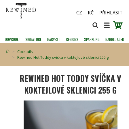
CZ
KČ
PŘIHLÁSIT
DOPRODEJ
SIGNATURE
HARVEST
REGIONS
SPARKLING
BARREL AGED
Cocktails
Rewined Hot Toddy svíčka v koktejlové sklenici 255 g
REWINED HOT TODDY SVÍČKA V
KOKTEJLOVÉ SKLENICI 255 G