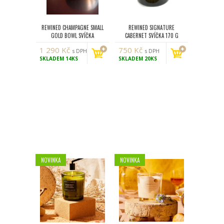
REWINED CHAMPAGNE SMALL
REWINED SIGNATURE
GOLD BOWL SVÍČKA
CABERNET SVÍČKA 170 G
1 290
Kč
750
Kč
s DPH
s DPH
SKLADEM
14KS
SKLADEM
20KS
NOVINKA
NOVINKA