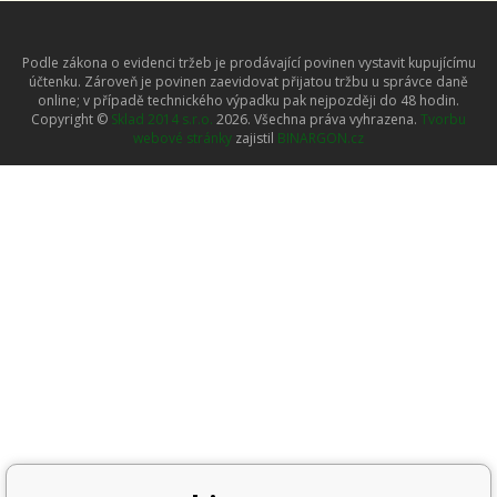
Podle zákona o evidenci tržeb je prodávající povinen vystavit kupujícímu
účtenku. Zároveň je povinen zaevidovat přijatou tržbu u správce daně
online; v případě technického výpadku pak nejpozději do 48 hodin.
Copyright ©
Sklad 2014 s.r.o.
2026. Všechna práva vyhrazena.
Tvorbu
webové stránky
zajistil
BINARGON.cz