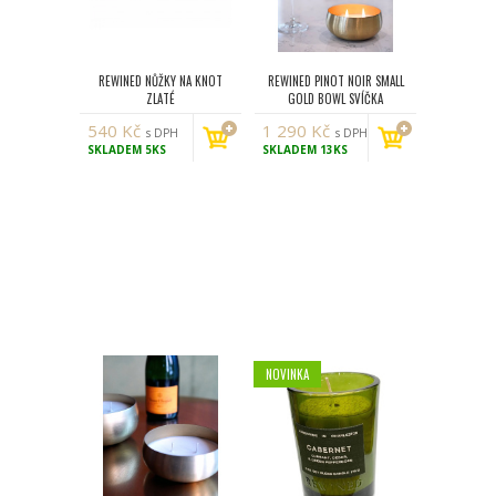
REWINED NŮŽKY NA KNOT
REWINED PINOT NOIR SMALL
ZLATÉ
GOLD BOWL SVÍČKA
540
Kč
1 290
Kč
s DPH
s DPH
SKLADEM
5KS
SKLADEM
13KS
NOVINKA