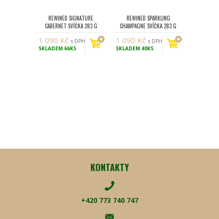
REWINED SIGNATURE
REWINED SPARKLING
CABERNET SVÍČKA 283 G
CHAMPAGNE SVÍČKA 283 G
1 090
Kč
1 090
Kč
s DPH
s DPH
SKLADEM
66KS
SKLADEM
40KS
KONTAKTY
+420 773 740 747