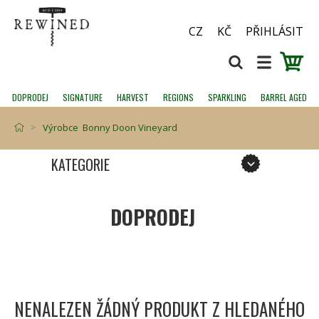
CZ
KČ
PŘIHLÁSIT
DOPRODEJ
SIGNATURE
HARVEST
REGIONS
SPARKLING
BARREL AGED
Výrobce Bonny Doon Vineyard
KATEGORIE
DOPRODEJ
NENALEZEN ŽÁDNÝ PRODUKT Z HLEDANÉHO