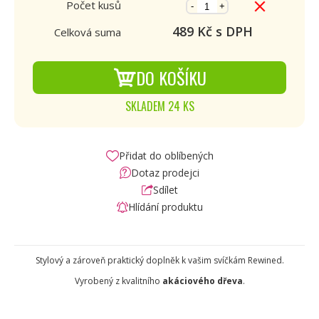
Počet kusů
-
+
489
Kč s DPH
Celková suma
DO KOŠÍKU
SKLADEM 24 KS
Přidat do oblíbených
Dotaz prodejci
Sdílet
Hlídání produktu
Stylový a zároveň praktický doplněk k vašim svíčkám Rewined.
Vyrobený z kvalitního
akáciového dřeva
.