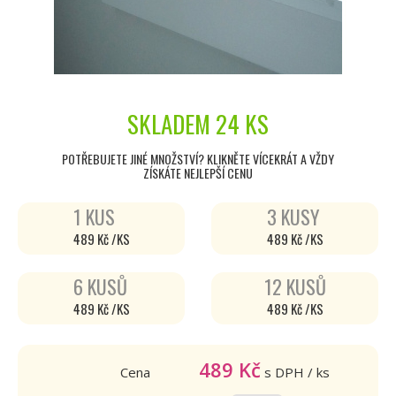
SKLADEM
24 KS
POTŘEBUJETE JINÉ MNOŽSTVÍ? KLIKNĚTE VÍCEKRÁT A VŽDY
ZÍSKÁTE NEJLEPŠÍ CENU
1 KUS
3 KUSY
489 Kč /KS
489 Kč /KS
6 KUSŮ
12 KUSŮ
489 Kč /KS
489 Kč /KS
489
Kč
Cena
s DPH
/ ks