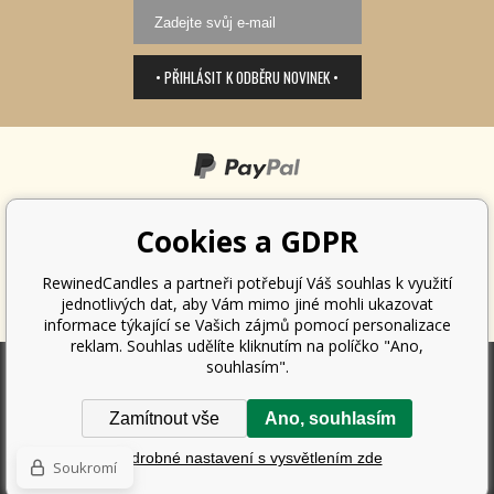
• PŘIHLÁSIT K ODBĚRU NOVINEK •
Cookies a GDPR
RewinedCandles a partneři potřebují Váš souhlas k využití
jednotlivých dat, aby Vám mimo jiné mohli ukazovat
informace týkající se Vašich zájmů pomocí personalizace
reklam. Souhlas udělíte kliknutím na políčko "Ano,
souhlasím".
Podle zákona o evidenci tržeb je prodávající povinen vystavit kupujícímu
Zamítnout vše
Ano, souhlasím
účtenku. Zároveň je povinen zaevidovat přijatou tržbu u správce daně
online; v případě technického výpadku pak nejpozději do 48 hodin.
Podrobné nastavení s vysvětlením zde
Copyright ©
Sklad 2014 s.r.o.
2026. Všechna práva vyhrazena.
Tvorba a
Soukromí
pronájem eshopů
BINARGON.cz