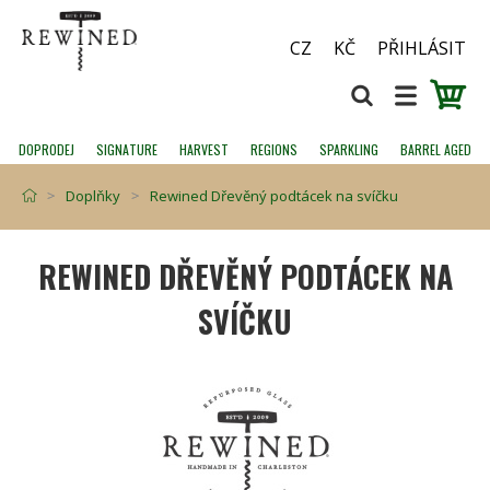
CZ
KČ
PŘIHLÁSIT
DOPRODEJ
SIGNATURE
HARVEST
REGIONS
SPARKLING
BARREL AGED
Doplňky
Rewined Dřevěný podtácek na svíčku
REWINED DŘEVĚNÝ PODTÁCEK NA
SVÍČKU