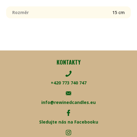
Rozměr
15 cm
KONTAKTY
+420 773 740 747
info@rewinedcandles.eu
Sledujte nás na Facebooku