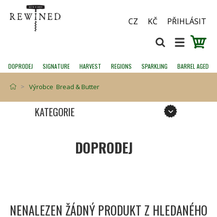
CZ
KČ
PŘIHLÁSIT
DOPRODEJ
SIGNATURE
HARVEST
REGIONS
SPARKLING
BARREL AGED
Výrobce Bread & Butter
KATEGORIE
DOPRODEJ
NENALEZEN ŽÁDNÝ PRODUKT Z HLEDANÉHO